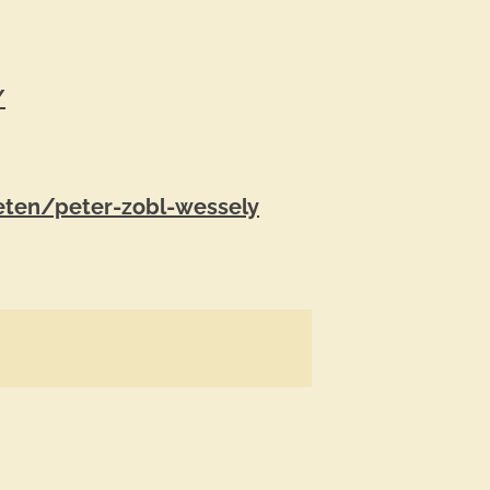
/
eten/peter-zobl-wessely